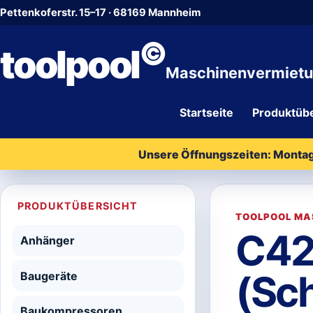
Pettenkoferstr. 15–17 · 68169 Mannheim
©
toolpool
Maschinenvermiet
Startseite
Produktübe
Unsere Öffnungszeiten: Montag 
PRODUKTÜBERSICHT
TOOLPOOL MA
C42
Anhänger
(Sc
Baugeräte
Baukompressoren