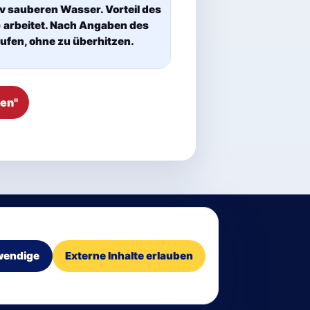
iv sauberen Wasser. Vorteil des
) arbeitet. Nach Angaben des
aufen, ohne zu überhitzen.
en"
en
tenschutz
·
Impressum
·
wendige
Externe Inhalte erlauben
ungen