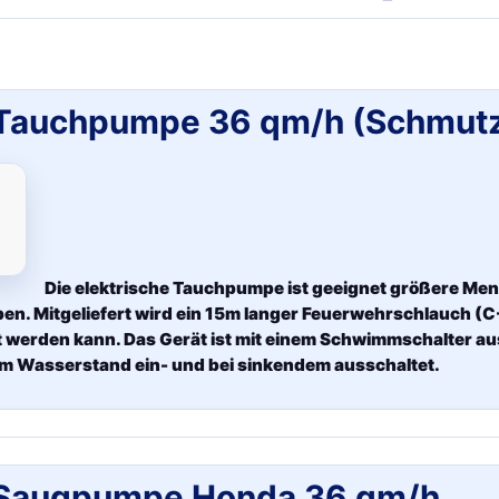
Tauchpumpe 36 qm/h (Schmut
Die elektrische Tauchpumpe ist geeignet größere M
n. Mitgeliefert wird ein 15m langer Feuerwehrschlauch (C-
t werden kann. Das Gerät ist mit einem Schwimmschalter aus
m Wasserstand ein- und bei sinkendem ausschaltet.
Saugpumpe Honda 36 qm/h