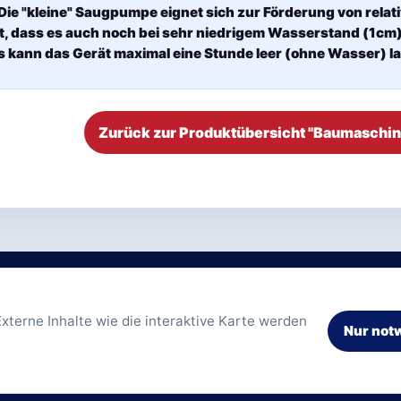
Die "kleine" Saugpumpe eignet sich zur Förderung von relat
st, dass es auch noch bei sehr niedrigem Wasserstand (1cm
s kann das Gerät maximal eine Stunde leer (ohne Wasser) l
Zurück zur Produktübersicht "Baumaschin
Telefon
Information
xterne Inhalte wie die interaktive Karte werden
Kontakt
·
Da
Nur not
(0621) 33 33 33 anrufen
Mietbeding